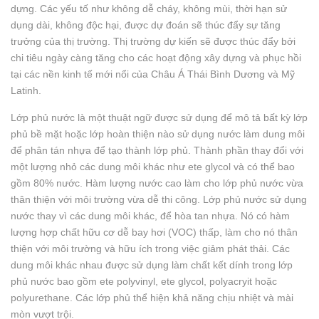
dựng. Các yếu tố như không dễ cháy, không mùi, thời hạn sử
dụng dài, không độc hại, được dự đoán sẽ thúc đẩy sự tăng
trưởng của thị trường. Thị trường dự kiến ​​sẽ được thúc đẩy bởi
chi tiêu ngày càng tăng cho các hoạt động xây dựng và phục hồi
tại các nền kinh tế mới nổi của Châu Á Thái Bình Dương và Mỹ
Latinh.
Lớp phủ nước là một thuật ngữ được sử dụng để mô tả bất kỳ lớp
phủ bề mặt hoặc lớp hoàn thiện nào sử dụng nước làm dung môi
để phân tán nhựa để tạo thành lớp phủ. Thành phần thay đổi với
một lượng nhỏ các dung môi khác như ete glycol và có thể bao
gồm 80% nước. Hàm lượng nước cao làm cho lớp phủ nước vừa
thân thiện với môi trường vừa dễ thi công. Lớp phủ nước sử dụng
nước thay vì các dung môi khác, để hòa tan nhựa. Nó có hàm
lượng hợp chất hữu cơ dễ bay hơi (VOC) thấp, làm cho nó thân
thiện với môi trường và hữu ích trong việc giảm phát thải. Các
dung môi khác nhau được sử dụng làm chất kết dính trong lớp
phủ nước bao gồm ete polyvinyl, ete glycol, polyacryit hoặc
polyurethane. Các lớp phủ thể hiện khả năng chịu nhiệt và mài
mòn vượt trội.