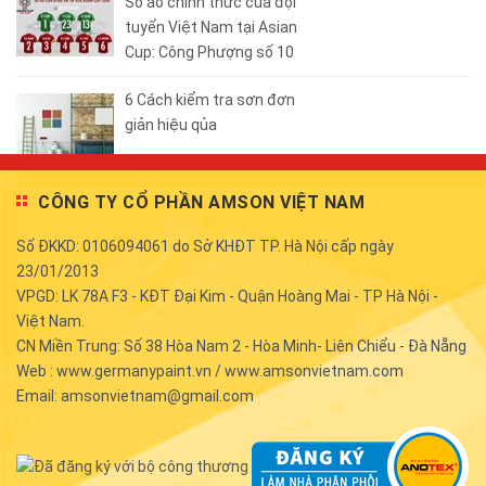
Số áo chính thức của đội
tuyển Việt Nam tại Asian
Cup: Công Phượng số 10
6 Cách kiểm tra sơn đơn
giản hiệu qủa
CÔNG TY CỔ PHẦN AMSON VIỆT NAM
Số ĐKKD: 0106094061 do Sở KHĐT TP. Hà Nội cấp ngày
23/01/2013
VPGD: LK 78A F3 - KĐT Đại Kim - Quận Hoàng Mai - TP Hà Nội -
Việt Nam.
CN Miền Trung: Số 38 Hòa Nam 2 - Hòa Minh- Liên Chiểu - Đà Nẵng
Web : www.germanypaint.vn / www.amsonvietnam.com
Email: amsonvietnam@gmail.com