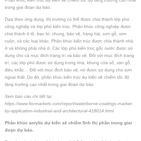
Phân khúc kiến ​​trúc dự kiến ​​sẽ chiếm tốc độ tăng trưởng cao nhất
trong giai đoạn dự báo.
Dựa theo ứng dụng, thị trường có thể được chia thành lớp phủ
công nghiệp và lớp phủ kiến ​​trúc. Phân khúc công nghiệp được
chia thành ô tô, bao bì, chung, bảo vệ, hàng hải, sơn gỗ, sơn
cuộn, và các loại khác. Phân khúc kiến ​​trúc được chia thành nhà
ở và không phải nhà ở. Các lớp phủ kiến ​​trúc gốc nước được sử
dụng cho cả mục đích trang trí và bảo vệ. Đối với mục đích trang
trí, các lớp phủ được sử dụng trong nhà, khung cửa sổ, sàn gỗ,
điêu khắc… Đối với mục đích bảo vệ, nó được sử dụng cho sơn
ngoại thất. Do đó, phân khúc kiến ​​trúc dự kiến ​​sẽ chiếm tốc độ
tăng trưởng cao nhất trong giai đoạn dự báo.
Xem báo cáo chi tiết tại:
https://www.fiormarkets.com/report/waterborne-coatings-market-
by-application-industrial-and-architectural-418014.html
Phân khúc acrylic dự kiến ​​sẽ chiếm lĩnh thị phần trong giai
đoạn dự báo.