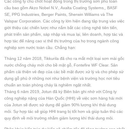
Các công ty chủ chốt hoạt động trong thị trường sơn phủ toàn
cầu bao gồm Akzo Nobel N.V., Axalta Coating Systems,, BASF
SE, PPG Industries, Berger Paints, Sherwin Williams và The
Valspar Corporation. Các công ty lớn hiện đang tập trung vào việc
giới thiệu các chiến lược như nắm bắt các công nghệ tiên tiến,
phát triển sản phẩm, sáp nhập và mua lại, liên doanh, hợp tác và
hợp tác để nâng cao vị thế thị trường của họ trong ngành công
nghiệp sơn nước toàn cầu. Chẳng hạn:
Tháng 12 năm 2018, Tikkurila đã cho ra mắt một loại sơn mài gốc
nước chống cháy mới cho bề mặt gỗ, Fontefire WF Clear. Sản
phẩm cải thiện vẻ đẹp của các bề mặt được xử lý và cho phép sử
dụng gỗ phủ ở những nơi như bệnh viện và trường học nơi tiêu
chuẩn an toàn phòng cháy là nghiêm ngặt nhất.
Tháng 6 năm 2019, Jotun đã ký Biên bản ghi nhớ với Công ty
công nghiệp nặng của Hàn Quốc (HHI) về việc sơn hàng hải mới
của Jotun sẽ được sử dụng để giảm 90% lượng khí thải dung
môi. Sự hợp tác sẽ giúp HHI trang bị tốt hơn và giúp tuân thủ các
quy định về môi trường nhằm giảm lượng khí thải dung môi.