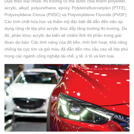
Dựa theo loại nhựa, thị trường có thể được chia thành polyester,
acrylic, alkyd, polyurethane, epoxy, Polytetrafluoroetylen (PTFE),
Polyvinylidene Clorua (PVDC) và Polyvinylidene Fluoride (PVDF).
Các tính chất hóa học và thẩm mỹ đặc biệt đã dẫn đến việc áp
dụng rộng rãi lớp phủ acrylic thúc đẩy tăng trưởng thị trường. Do
đó, phân khúc acrylic dự kiến ​​sẽ chiếm lĩnh thị phần trong giai
đoạn dự báo. Các tính năng của độ bền, tính linh hoạt, khả năng
chống tia cực tím và giữ màu đã dẫn đến nhu cầu cao về lớp phủ
trong các ngành công nghiệp tái chế, y tế, ô tô và kim loại.