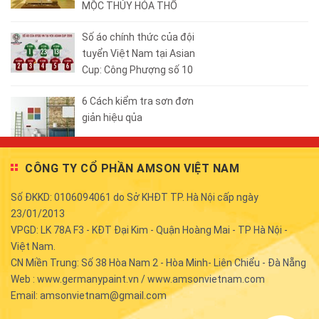
MỘC THỦY HỎA THỔ
Số áo chính thức của đội
tuyển Việt Nam tại Asian
Cup: Công Phượng số 10
6 Cách kiểm tra sơn đơn
giản hiệu qủa
CÔNG TY CỔ PHẦN AMSON VIỆT NAM
Số ĐKKD: 0106094061 do Sở KHĐT TP. Hà Nội cấp ngày
23/01/2013
VPGD: LK 78A F3 - KĐT Đại Kim - Quận Hoàng Mai - TP Hà Nội -
Việt Nam.
CN Miền Trung: Số 38 Hòa Nam 2 - Hòa Minh- Liên Chiểu - Đà Nẵng
Web : www.germanypaint.vn / www.amsonvietnam.com
Email: amsonvietnam@gmail.com