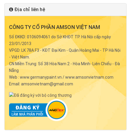
Địa chỉ liên hệ
CÔNG TY CỔ PHẦN AMSON VIỆT NAM
Số ĐKKD: 0106094061 do Sở KHĐT TP. Hà Nội cấp ngày
23/01/2013
VPGD: LK 78A F3 - KĐT Đại Kim - Quận Hoàng Mai - TP Hà Nội
- Việt Nam.
CN Miền Trung: Số 38 Hòa Nam 2 - Hòa Minh- Liên Chiểu - Đà
Nẵng
Web : www.germanypaint.vn / www.amsonvietnam.com
Email: amsonvietnam@gmail.com