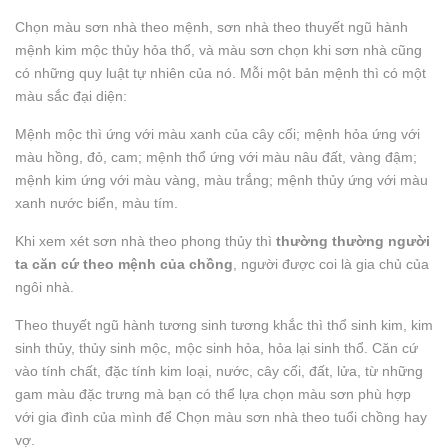
Chọn màu sơn nhà theo mệnh, sơn nhà theo thuyết ngũ hành
mệnh kim mộc thủy hỏa thổ, và màu sơn chọn khi sơn nhà cũng
có những quy luật tự nhiên của nó. Mỗi một bản mệnh thì có một
màu sắc đại diện:
Mệnh mộc thì ứng với màu xanh của cây cối; mệnh hỏa ứng với
màu hồng, đỏ, cam; mệnh thổ ứng với màu nâu đất, vàng đậm;
mệnh kim ứng với màu vàng, màu trắng; mệnh thủy ứng với màu
xanh nước biển, màu tím.
Khi xem xét sơn nhà theo phong thủy thì
thường thường người
ta căn cứ theo mệnh của chồng
, người được coi là gia chủ của
ngôi nhà.
Theo thuyết ngũ hành tương sinh tương khắc thì thổ sinh kim, kim
sinh thủy, thủy sinh mộc, mộc sinh hỏa, hỏa lại sinh thổ. Căn cứ
vào tính chất, đặc tính kim loại, nước, cây cối, đất, lửa, từ những
gam màu đặc trưng mà bạn có thể lựa chọn màu sơn phù hợp
với gia đình của mình để Chọn màu sơn nhà theo tuổi chồng hay
vợ.