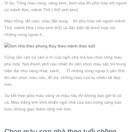
Ví dụ: Tông màu vàng, vàng kem, kem sữa thì phù hợp với người
có mệnh Kim, mệnh Thổ ( thổ sinh kim).
Màu hồng, đỏ cam, màu đất nung… thì phù hợp với người mệnh
Thổ, mệnh Hỏa ( hỏa sinh thổ) và đặc biệt rất thích hợp với
những vùng ngoại ô…
Cũng cần căn cứ vào vị trí của ngôi nhà mà lựa chọn tông màu
phù hợp: Nơi thành phố náo nhiệt thì nên chọn màu sắc trẻ trung
hiện đại như vàng nhạt, xanh, … Ở những vùng ngoại ô yên tĩnh
thì nên chọn màu nâu, đỏ tía, những màu của tự nhiên sẽ đẹp
hơn.
Sự kết hợp giữa màu vàng và màu nâu thì không bao giờ là cũ
cả. Màu trắng tinh khôi khiến ngôi nhà của bạn trông sáng sủa
hơn, không gian thêm rộng mở hơn.
Chọn màu sơn nhà theo tuổi chồng