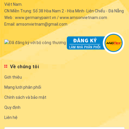
Việt Nam.
CN Miền Trung: Số 38 Hòa Nam 2 - Hòa Minh- Liên Chiểu - Đà Nẵng
Web : www.germanypaint.vn / www.amsonvietnam.com
Email: amsonvietnam@gmail.com
Về chúng tôi
Giới thiệu
Mạng lưới phân phối
Chính sách và bảo mật
Quy định
Liên hệ