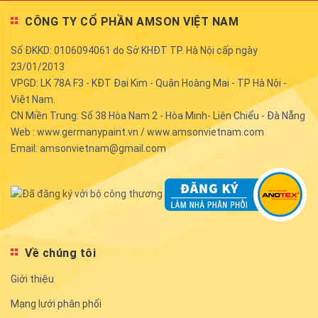
CÔNG TY CỔ PHẦN AMSON VIỆT NAM
Số ĐKKD: 0106094061 do Sở KHĐT TP. Hà Nội cấp ngày
23/01/2013
VPGD: LK 78A F3 - KĐT Đại Kim - Quận Hoàng Mai - TP Hà Nội -
Việt Nam.
CN Miền Trung: Số 38 Hòa Nam 2 - Hòa Minh- Liên Chiểu - Đà Nẵng
Web : www.germanypaint.vn / www.amsonvietnam.com
Email: amsonvietnam@gmail.com
Về chúng tôi
Giới thiệu
Mạng lưới phân phối