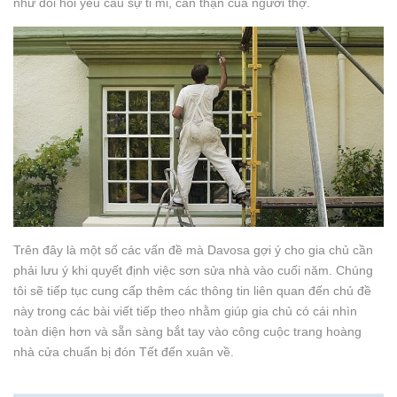
như đòi hỏi yêu cầu sự tỉ mỉ, cẩn thận của người thợ.
Trên đây là một số các vấn đề mà Davosa gợi ý cho gia chủ cần
phải lưu ý khi quyết định việc sơn sửa nhà vào cuối năm. Chúng
tôi sẽ tiếp tục cung cấp thêm các thông tin liên quan đến chủ đề
này trong các bài viết tiếp theo nhằm giúp gia chủ có cái nhìn
toàn diện hơn và sẵn sàng bắt tay vào công cuộc trang hoàng
nhà cửa chuẩn bị đón Tết đến xuân về.