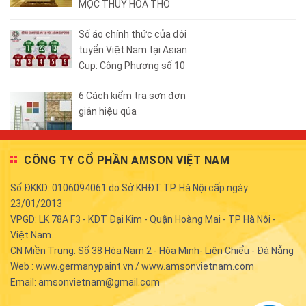
MỘC THỦY HỎA THỔ
Số áo chính thức của đội
tuyển Việt Nam tại Asian
Cup: Công Phượng số 10
6 Cách kiểm tra sơn đơn
giản hiệu qủa
CÔNG TY CỔ PHẦN AMSON VIỆT NAM
Số ĐKKD: 0106094061 do Sở KHĐT TP. Hà Nội cấp ngày
23/01/2013
VPGD: LK 78A F3 - KĐT Đại Kim - Quận Hoàng Mai - TP Hà Nội -
Việt Nam.
CN Miền Trung: Số 38 Hòa Nam 2 - Hòa Minh- Liên Chiểu - Đà Nẵng
Web : www.germanypaint.vn / www.amsonvietnam.com
Email: amsonvietnam@gmail.com