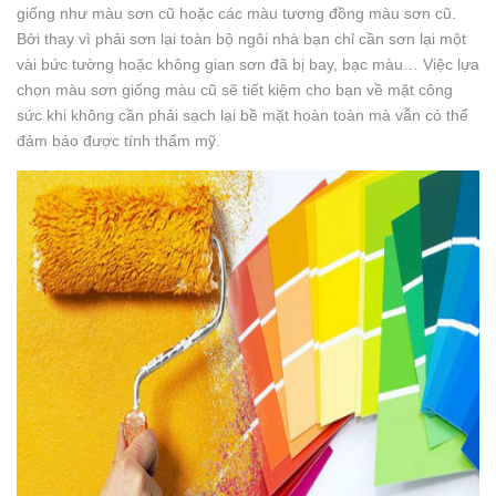
giống như màu sơn cũ hoặc các màu tương đồng màu sơn cũ.
Bởi thay vì phải sơn lại toàn bộ ngôi nhà bạn chỉ cần sơn lại một
vài bức tường hoặc không gian sơn đã bị bay, bạc màu… Việc lựa
chọn màu sơn giống màu cũ sẽ tiết kiệm cho bạn về mặt công
sức khi không cần phải sạch lại bề mặt hoàn toàn mà vẫn có thể
đảm báo được tính thẩm mỹ.