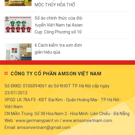
MỘC THỦY HỎA THỔ
Số áo chính thức của đội
tuyển Việt Nam tại Asian
Cup: Công Phượng số 10
6 Cách kiểm tra sơn đơn
giản hiệu qủa
CÔNG TY CỔ PHẦN AMSON VIỆT NAM
Số ĐKKD: 0106094061 do Sở KHĐT TP. Hà Nội cấp ngày
23/01/2013
VPGD: LK 78A F3 - KĐT Đại Kim - Quận Hoàng Mai - TP Hà Nội -
Việt Nam.
CN Miền Trung: Số 38 Hòa Nam 2 - Hòa Minh- Liên Chiểu - Đà Nẵng
Web : www.germanypaint.vn / www.amsonvietnam.com
Email: amsonvietnam@gmail.com