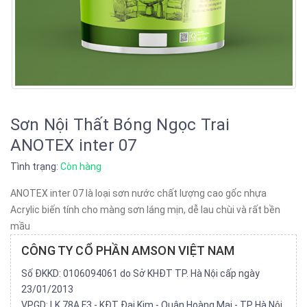
Sơn Nội Thất Bóng Ngọc Trai
ANOTEX inter 07
Tình trạng:
Còn hàng
ANOTEX inter 07 là loại sơn nước chất lượng cao gốc nhựa
Acrylic biến tính cho màng sơn láng mịn, dễ lau chùi và rất bền
mầu
CÔNG TY CỔ PHẦN AMSON VIỆT NAM
Số ĐKKD: 0106094061 do Sở KHĐT TP. Hà Nội cấp ngày
23/01/2013
VPGD: LK 78A F3 - KĐT Đại Kim - Quận Hoàng Mai - TP Hà Nội