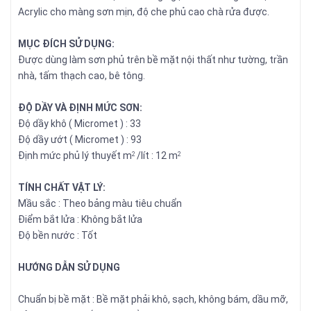
Acrylic cho màng sơn mịn, độ che phủ cao chà rửa được.
MỤC ĐÍCH SỬ DỤNG:
Được dùng làm sơn phủ trên bề mặt nội thất như tường, trần
nhà, tấm thạch cao, bê tông.
ĐỘ DẦY VÀ ĐỊNH MỨC SƠN:
Độ dầy khô ( Micromet ) : 33
Độ dầy ướt ( Micromet ) : 93
Định mức phủ lý thuyết m
/lít : 12 m
2
2
TÍNH CHẤT VẬT LÝ:
Mầu sắc : Theo bảng màu tiêu chuẩn
Điểm bắt lửa : Không bắt lửa
Độ bền nước : Tốt
HƯỚNG DẪN SỬ DỤNG
Chuẩn bị bề mặt : Bề mặt phải khô, sạch, không bám, dầu mỡ,