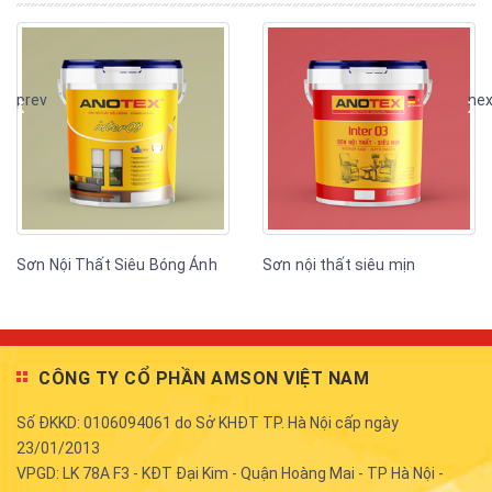
prev
nex
Sơn Nội Thất Siêu Bóng Ánh
Sơn nội thất siêu mịn
Ngọc ANOTEX Inter 09
ANOTEX Inter 03
CÔNG TY CỔ PHẦN AMSON VIỆT NAM
Số ĐKKD: 0106094061 do Sở KHĐT TP. Hà Nội cấp ngày
23/01/2013
VPGD: LK 78A F3 - KĐT Đại Kim - Quận Hoàng Mai - TP Hà Nội -