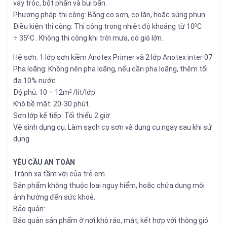
vảy tróc, bột phấn và bụi bẩn.
Phương pháp thi công: Bằng cọ sơn, cọ lăn, hoặc súng phun.
Điều kiện thi công: Thi công trong nhiệt độ khoảng từ 10
C
0
÷ 35
C . Không thi công khi trời mưa, có gió lớn.
0
Hệ sơn: 1 lớp sơn kiềm Anotex Primer và 2 lớp Anotex inter 07
Pha loãng: Không nên pha loãng, nếu cần pha loãng, thêm tối
đa 10% nước
Độ phủ: 10 – 12m
/lít/lớp
2
Khô bề mặt: 20-30 phút.
Sơn lớp kế tiếp: Tối thiểu 2 giờ.
Vệ sinh dụng cụ: Làm sạch cọ sơn và dụng cụ ngay sau khi sử
dụng.
YÊU CẦU AN TOÀN
Tránh xa tầm với của trẻ em.
Sản phẩm không thuộc loại nguy hiểm, hoặc chứa dung môi
ảnh hưởng đến sức khoẻ.
Bảo quản:
Bảo quản sản phẩm ở nơi khô ráo, mát, kết hợp với thông gió