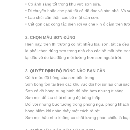
• Có ánh sáng tốt trong khu vực sơn sửa.
• Di chuyển hoặc che phủ tất cả đồ đạc và sàn nhà. Vá v
• Lau chùi cẩn thận các bề mặt cần sơn.
• Cất gọn các công tắc điện rời và che kín ổ cắm trên tư
2. CHỌN MÀU SƠN ĐÚNG
Hiện nay, trên thị trường có rất nhiều loại sơn, tất cả đ
là phải chọn đúng sơn trong nhà cho các bề mặt bên tron
lại dấu vế do tác động môi tường hơn sơn ngoài trời.
3. QUYẾT ĐỊNH ĐỘ BÓNG NÀO BẠN CẦN
Có 5 mức độ bóng của sơn bên trong.
Sơn bóng tồn tại trên các khu vực đòi hỏi sự lau chùi s
Sơn có độ bóng trung bình thì bền hơn nhưng ít sáng.
Sơn mịn dễ lau chùi nhưng độ bóng thấp.
Đối với những bức tường trong phòng ngủ, phòng khách v
bóng hiếm khi nhận thấy một cách rõ rệt.
Sơn mịn hầu như không có chất lượng phản chiếu là loại