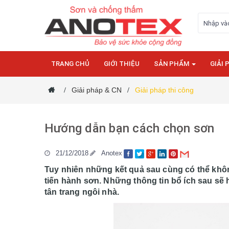
TRANG CHỦ
GIỚI THIỆU
SẢN PHẨM
GIẢI 
Giải pháp & CN
Giải pháp thi công
/
/
Hướng dẫn bạn cách chọn sơn
21/12/2018
Anotex
Tuy nhiên những kết quả sau cùng có thể khô
tiến hành sơn. Những thông tin bổ ích sau s
tân trang ngôi nhà.