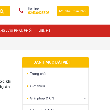
Hotline:
Nhà Phân Phối
02436425503
NG LƯỚI PHÂN PHỐI
LIÊN HỆ
DANH MỤC BÀI VIẾT
Trang chủ
ớc khi
Giới thiệu
dự án
Giải pháp & CN