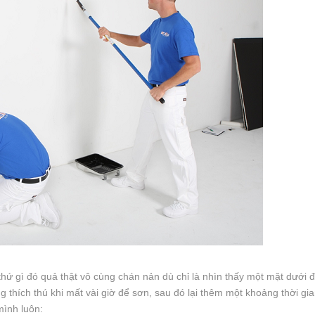
hứ gì đó quả thật vô cùng chán nản dù chỉ là nhìn thấy một mặt dưới đ
thích thú khi mất vài giờ để sơn, sau đó lại thêm một khoảng thời gi
mình luôn: