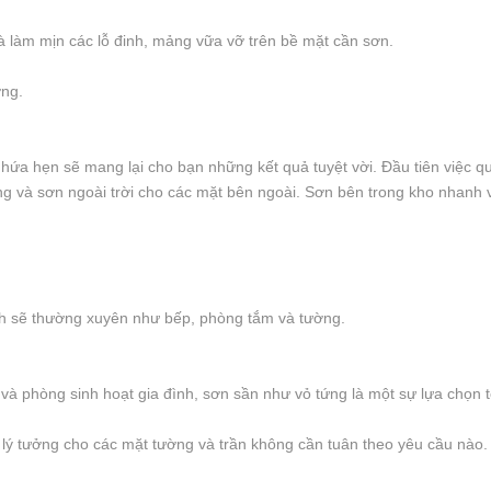
à làm mịn các lỗ đinh, mảng vữa vỡ trên bề mặt cần sơn.
ờng.
ều hứa hẹn sẽ mang lại cho bạn những kết quả tuyệt vời. Đầu tiên việc q
g và sơn ngoài trời cho các mặt bên ngoài. Sơn bên trong kho nhanh và
ạch sẽ thường xuyên như bếp, phòng tắm và tường.
à phòng sinh hoạt gia đình, sơn sần như vỏ tứng là một sự lựa chọn tố
 lý tưởng cho các mặt tường và trần không cần tuân theo yêu cầu nào.