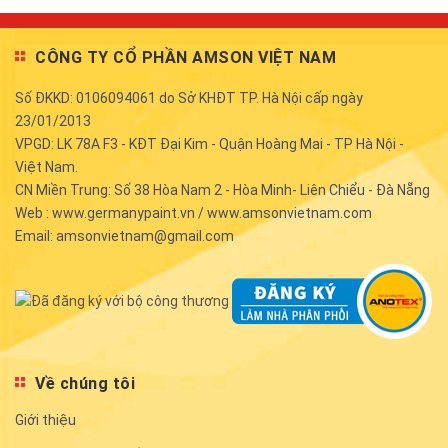
CÔNG TY CỔ PHẦN AMSON VIỆT NAM
Số ĐKKD: 0106094061 do Sở KHĐT TP. Hà Nội cấp ngày
23/01/2013
VPGD: LK 78A F3 - KĐT Đại Kim - Quận Hoàng Mai - TP Hà Nội -
Việt Nam.
CN Miền Trung: Số 38 Hòa Nam 2 - Hòa Minh- Liên Chiểu - Đà Nẵng
Web : www.germanypaint.vn / www.amsonvietnam.com
Email: amsonvietnam@gmail.com
Về chúng tôi
Giới thiệu